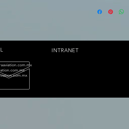
hacer en caso de no 
Soy la Política de env
ofrecerles una polític
información sobre tu
generas confianza y c
embalaje. Ofrecer una
saben que en tu tien
sencilla, genera confi
altos niveles de segu
pues saben que en t
con altos niveles de 
L
INTRANET
aaviation.com.mx
viation.com.mx
viation.com.mx