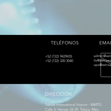
TELÉFONOS
EMAI
admin@astr
+52 (722) 9429435
its@astraa
+52 (722) 320 3040
ops@astraa
DIRECCIÓN
Toluca International Airport - MMTO
Calle 3, Hangar 22-29, Toluca, Mex.