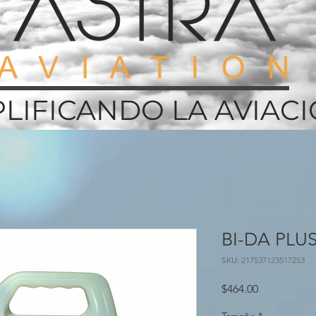
PLIFICANDO LA AVIAC
BI-DA PLUS 
SKU: 217537123517253
Precio
$464.00