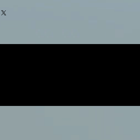
estar satisfechos con su compra. Al
ío. Soy el lugar ideal para agregar
a de reembolso clara y sencilla,
s métodos de envío, costos y
redibilidad en tus clientes, pues
 política de reembolso clara y
da pueden realizar compras con
anza y credibilidad en tus clientes,
ridad.
u tienda pueden realizar compras
seguridad.