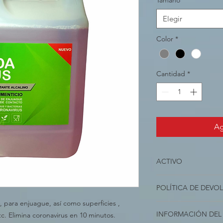
Tamaño
*
Elegir
Color
*
Cantidad
*
Ag
ACTIVO
Cloruro de octil deci
POLÍTICA DE DEVO
40% C12, 10% C16). C
Cloruro de didecil di
, para enjuague, así como superficies ,
Soy una política de 
benzalconio
INFORMACIÓN DEL
tc. Elimina coronavirus en 10 minutos.
oportunidad ideal par